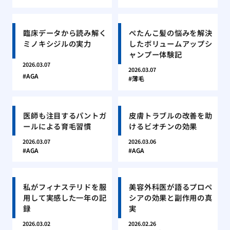
臨床データから読み解く
ぺたんこ髪の悩みを解決
ミノキシジルの実力
したボリュームアップシ
ャンプー体験記
2026.03.07
2026.03.07
AGA
薄毛
医師も注目するパントガ
皮膚トラブルの改善を助
ールによる育毛習慣
けるビオチンの効果
2026.03.07
2026.03.06
AGA
AGA
私がフィナステリドを服
美容外科医が語るプロペ
用して実感した一年の記
シアの効果と副作用の真
録
実
2026.03.02
2026.02.26