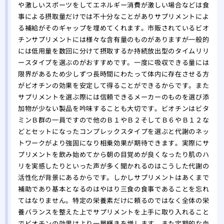
や激しいスポーツをしてエネルギー消費が激しい場合などは食
事による摂取量だけでは不十分なことがありサプリメントによ
る補給がそのギャップを埋めてくれます。市販されているビオ
チンサプリメントには様々な含有量のものがありますが一般的
には低用量を数回に分けて摂取するか持続放出型のタイムリリ
ースタイプを選ぶのがおすすめです。一度に吸収できる量には
限界があるため少しずつ長時間にわたって体内に存在させる方
がビオチンの効果を安定して得ることができるからです。また
サプリメントを選ぶ際には信頼できるメーカーのものを選び添
加物が少ない製品を吟味することも大切です。ビオチンはビタ
ミンＢ群の一員ですので他のＢ１やＢ２そしてＢ６やＢ１２な
どとセットになったコンプレックスタイプを選ぶと代謝のネッ
トワークがより強固になり相乗効果が期待できます。実際にサ
プリメントを飲み始めてから朝の目覚めが良くなったり肌のハ
リを実感したりといった声が多く聞かれるのはこうした代謝の
活性化が背景にあるからです。しかしサプリメントはあくまで
補助であり基本となるのはやはり三食の食事であることを忘れ
てはなりません。特定の栄養素だけに頼るのではなく全体の栄
養バランスを整えた上でサプリメントを上手に取り入れること
でビオチンの効果はより一層輝きを増します。また定期的な血