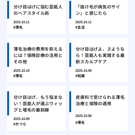
分け目はげに悩む芸能人
「抜け毛が病気のサイ
のヘアスタイル術
ン」と感じたら
2025.10.11
2025.10.11
薄毛
生活
薄毛治療の費用を抑える
分け目はげよ、さような
には？保険診療の活用と
ら！芸能人も実践する最
その他
新スカルプケア
2025.10.10
2025.10.09
薄毛
知識
分け目はげ、もう悩まな
皮膚科で受けられる薄毛
い！芸能人が選ぶウィッ
治療と保険の適用
グと増毛の最前線
2025.10.08
2025.10.09
薄毛
かつら