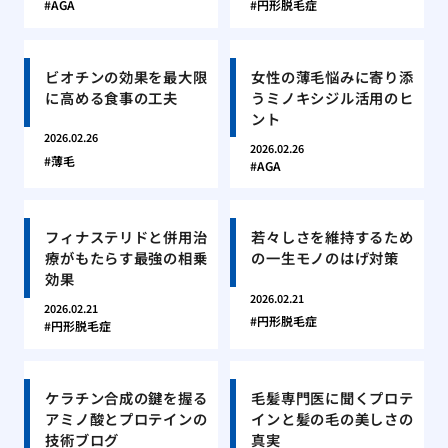
AGA
円形脱毛症
ビオチンの効果を最大限
女性の薄毛悩みに寄り添
に高める食事の工夫
うミノキシジル活用のヒ
ント
2026.02.26
2026.02.26
薄毛
AGA
フィナステリドと併用治
若々しさを維持するため
療がもたらす最強の相乗
の一生モノのはげ対策
効果
2026.02.21
2026.02.21
円形脱毛症
円形脱毛症
ケラチン合成の鍵を握る
毛髪専門医に聞くプロテ
アミノ酸とプロテインの
インと髪の毛の美しさの
技術ブログ
真実