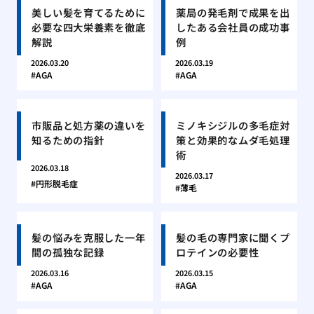
美しい髪を育てるために
薬局の発毛剤で成果を出
必要な四大栄養素を徹底
したある会社員の成功事
解説
例
2026.03.20
2026.03.19
AGA
AGA
市販品と処方薬の違いを
ミノキシジルの多毛症対
知るための指針
策と効果的なムダ毛処理
術
2026.03.18
2026.03.17
円形脱毛症
薄毛
髪の悩みを克服した一年
髪の毛の専門家に聞くプ
間の孤独な記録
ロテインの必要性
2026.03.16
2026.03.15
AGA
AGA