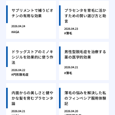
サプリメントで補うビオ
プラセンタを育毛に活か
チンの有用な効果
すための賢い選び方と助
言
2026.04.24
2026.04.23
AGA
薄毛
ドラッグストアのミノキ
男性型脱毛症を治療する
シジルを効果的に使う作
薬の医学的効果
法
2026.04.21
2026.04.22
薄毛
円形脱毛症
内面からの美しさと健や
薄毛の悩みを解決した私
かな髪を育むプラセンタ
のフィンペシア服用体験
論
記
2026.04.21
2026.04.20