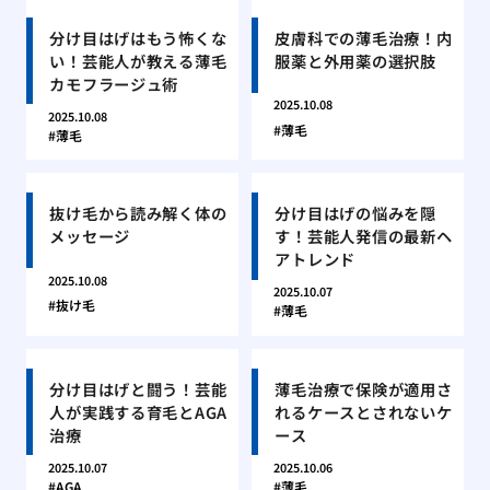
分け目はげはもう怖くな
皮膚科での薄毛治療！内
い！芸能人が教える薄毛
服薬と外用薬の選択肢
カモフラージュ術
2025.10.08
2025.10.08
薄毛
薄毛
抜け毛から読み解く体の
分け目はげの悩みを隠
メッセージ
す！芸能人発信の最新ヘ
アトレンド
2025.10.08
2025.10.07
抜け毛
薄毛
分け目はげと闘う！芸能
薄毛治療で保険が適用さ
人が実践する育毛とAGA
れるケースとされないケ
治療
ース
2025.10.07
2025.10.06
AGA
薄毛