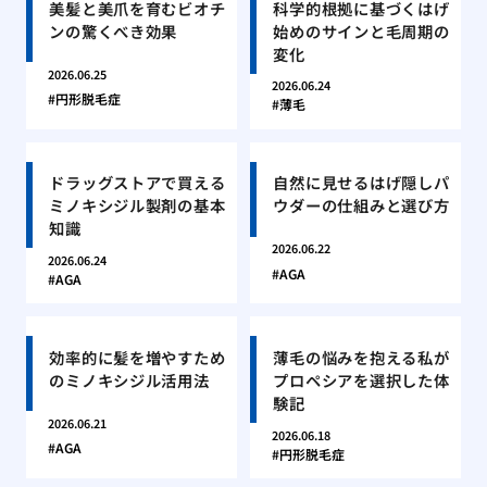
美髪と美爪を育むビオチ
科学的根拠に基づくはげ
ンの驚くべき効果
始めのサインと毛周期の
変化
2026.06.25
2026.06.24
円形脱毛症
薄毛
ドラッグストアで買える
自然に見せるはげ隠しパ
ミノキシジル製剤の基本
ウダーの仕組みと選び方
知識
2026.06.22
2026.06.24
AGA
AGA
効率的に髪を増やすため
薄毛の悩みを抱える私が
のミノキシジル活用法
プロペシアを選択した体
験記
2026.06.21
2026.06.18
AGA
円形脱毛症