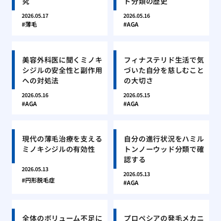
究
ド分類の歴史
2026.05.17
2026.05.16
薄毛
AGA
美容外科医に聞くミノキ
フィナステリド生活で気
シジルの安全性と副作用
づいた自分を慈しむこと
への対処法
の大切さ
2026.05.16
2026.05.15
AGA
AGA
現代の薄毛治療を支える
自分の進行状況をハミル
ミノキシジルの有効性
トンノーウッド分類で確
認する
2026.05.13
2026.05.13
円形脱毛症
AGA
全体のボリューム不足に
プロペシアの発毛メカニ