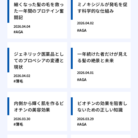
細くなった髪の毛を救っ
ミノキシジルが発毛を促
た一年間のプロテイン奮
す科学的な仕組み
闘記
2026.04.02
2026.04.04
AGA
AGA
ジェネリック医薬品とし
一年続けた者だけが見え
てのプロペシアの変遷と
る髪の絶景と未来
現状
2026.04.01
2026.04.02
AGA
薄毛
内側から輝く肌を作るビ
ビオチンの効果を阻害し
オチンの美容効果
ないための正しい知識
2026.03.30
2026.03.29
薄毛
AGA