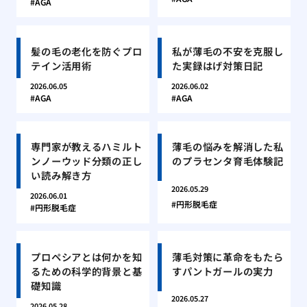
AGA
髪の毛の老化を防ぐプロ
私が薄毛の不安を克服し
テイン活用術
た実録はげ対策日記
2026.06.05
2026.06.02
AGA
AGA
専門家が教えるハミルト
薄毛の悩みを解消した私
ンノーウッド分類の正し
のプラセンタ育毛体験記
い読み解き方
2026.05.29
2026.06.01
円形脱毛症
円形脱毛症
プロペシアとは何かを知
薄毛対策に革命をもたら
るための科学的背景と基
すパントガールの実力
礎知識
2026.05.27
2026.05.28