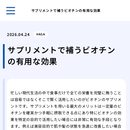
サプリメントで補うビオチンの有用な効果
ホー
三十
2026.04.24
AGA
防と
髪の
サプリメントで補うビオチン
スタ
の有用な効果
シャ
の大
多忙
養改
母か
忙しい現代生活の中で食事だけで全ての栄養を完璧に賄うこと
の選
は容易ではなくそこで賢く活用したいのがビオチンのサプリメ
髪の
ントです。サプリメントを用いる最大のメリットは一定量のビ
縮毛
オチンを確実かつ手軽に摂取できる点にあり特にビオチンの効
はな
果を特定の目的で活用したい場合には非常に有効な手段となり
ます。例えば美容目的で肌や髪の状態を急速に改善したい場合