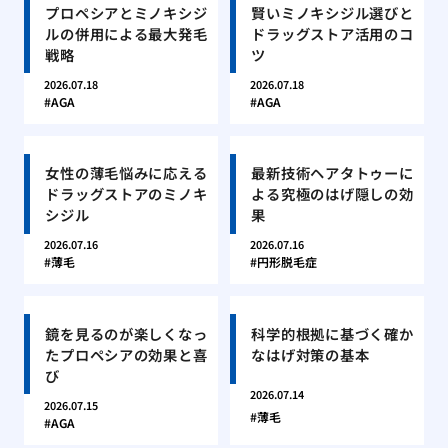
プロペシアとミノキシジ
賢いミノキシジル選びと
ルの併用による最大発毛
ドラッグストア活用のコ
戦略
ツ
2026.07.18
2026.07.18
AGA
AGA
女性の薄毛悩みに応える
最新技術ヘアタトゥーに
ドラッグストアのミノキ
よる究極のはげ隠しの効
シジル
果
2026.07.16
2026.07.16
薄毛
円形脱毛症
鏡を見るのが楽しくなっ
科学的根拠に基づく確か
たプロペシアの効果と喜
なはげ対策の基本
び
2026.07.14
2026.07.15
薄毛
AGA