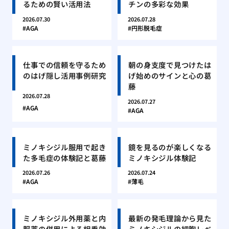
るための賢い活用法
チンの多彩な効果
2026.07.30
2026.07.28
AGA
円形脱毛症
仕事での信頼を守るため
朝の身支度で見つけたは
のはげ隠し活用事例研究
げ始めのサインと心の葛
藤
2026.07.28
2026.07.27
AGA
AGA
ミノキシジル服用で起き
鏡を見るのが楽しくなる
た多毛症の体験記と葛藤
ミノキシジル体験記
2026.07.26
2026.07.24
AGA
薄毛
ミノキシジル外用薬と内
最新の発毛理論から見た
服薬の併用による相乗効
ミノキシジルの細胞レベ