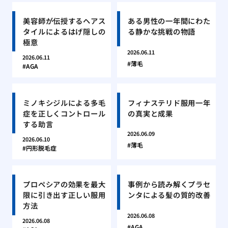
美容師が伝授するヘアス
ある男性の一年間にわた
タイルによるはげ隠しの
る静かな挑戦の物語
極意
2026.06.11
2026.06.11
薄毛
AGA
ミノキシジルによる多毛
フィナステリド服用一年
症を正しくコントロール
の真実と成果
する助言
2026.06.09
2026.06.10
薄毛
円形脱毛症
プロペシアの効果を最大
事例から読み解くプラセ
限に引き出す正しい服用
ンタによる髪の質的改善
方法
2026.06.08
2026.06.08
AGA