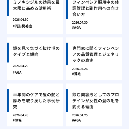
ミノキシジルの効果を最
フィンペシア服用中の体
大限に高める活用術
調管理と副作用への向き
合い方
2026.04.30
2026.04.30
円形脱毛症
AGA
鏡を見て気づく抜け毛の
専門家に聞くフィンペシ
タイプと傾向
アの品質管理とジェネリ
ックの真実
2026.04.29
2026.04.26
AGA
薄毛
半年間のケアで髪の艶と
飲む美容液としてのプロ
厚みを取り戻した事例研
テインが女性の髪の毛を
究
変える理由
2026.04.26
2026.04.25
薄毛
AGA