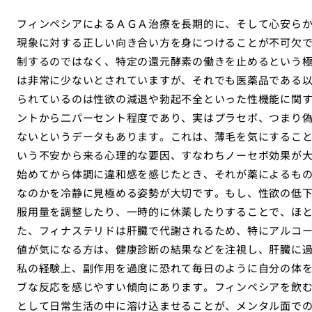
フィンペシアによるＡＧＡ治療を長期的に、そして心安ら
現象に対する正しい向き合い方を身につけることが不可欠
制するのではなく、特定の還元酵素の働きを止めるという
は非常に少ないとされていますが、それでも医薬品である
られているのは性欲の減退や勃起不全といった性機能に関
ントから二パーセント程度であり、実はプラセボ、つまり
ないというデータもあります。これは、薄毛を気にするこ
いう不安から来る心理的な要因、すなわちノーセボ効果が
始めてから体調に違和感を感じたとき、それが薬によるも
なのかを冷静に見極める姿勢が大切です。もし、性欲の低
服用量を調整したり、一時的に休薬したりすることで、ほ
た、フィナステリドは肝臓で代謝されるため、特にアルコ
値が気になる方は、健康診断の結果などを注視し、肝臓に
私の経験上、副作用を過度に恐れて毎日のように自分の体
ブな反応を感じやすい傾向にあります。フィンペシアを飲
として日常生活の中に溶け込ませることが、メンタル面で