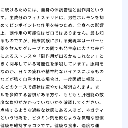
かに続けるためには、自身の体調管理と副作用という
です。主成分のフィナステリドは、男性ホルモンを抑
極めてピンポイントな作用を持つため、全身への影響
以上、副作用の可能性はゼロではありません。最も知
するものですが、臨床試験における発現率は一パーセ
偽薬を飲んだグループとの間でも発生率に大きな差が
とによるストレスや「副作用が出るかもしれない」と
大きく関与している可能性を示唆しています。服用を
のなのか、日々の疲れや精神的なバイアスによるもの
下などが強く自覚される場合は、一度医師に相談し、
とんどのケースで症状は速やかに解消されます。ま
ールを多飲する習慣がある方や、もともと肝機能の数
過度な負担がかかっていないかを確認してください。
を点検するような過敏な状態にある人ほど、ネガティ
むという行為を、ビタミン剤を飲むような気軽な習慣
の健康を維持するコツです。健康な食事、適度な運