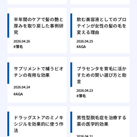
半年間のケアで髪の艶と
飲む美容液としてのプロ
厚みを取り戻した事例研
テインが女性の髪の毛を
究
変える理由
2026.04.26
2026.04.25
薄毛
AGA
サプリメントで補うビオ
プラセンタを育毛に活か
チンの有用な効果
すための賢い選び方と助
言
2026.04.24
2026.04.23
AGA
薄毛
ドラッグストアのミノキ
男性型脱毛症を治療する
シジルを効果的に使う作
薬の医学的効果
法
2026.04.21