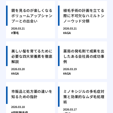
鏡を見るのが楽しくなる
植毛手術の計画を立てる
ボリュームアップシャン
際に不可欠なハミルトン
プーとの出会い
ノーウッド分類
2026.03.21
2026.03.21
薄毛
AGA
美しい髪を育てるために
薬局の発毛剤で成果を出
必要な四大栄養素を徹底
したある会社員の成功事
解説
例
2026.03.20
2026.03.19
AGA
AGA
市販品と処方薬の違いを
ミノキシジルの多毛症対
知るための指針
策と効果的なムダ毛処理
術
2026.03.18
2026.03.17
円形脱毛症