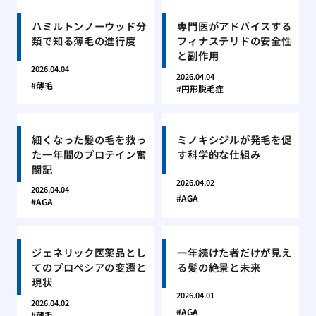
ハミルトンノーウッド分
専門医がアドバイスする
類で知る薄毛の進行度
フィナステリドの安全性
と副作用
2026.04.04
2026.04.04
薄毛
円形脱毛症
細くなった髪の毛を救っ
ミノキシジルが発毛を促
た一年間のプロテイン奮
す科学的な仕組み
闘記
2026.04.02
2026.04.04
AGA
AGA
ジェネリック医薬品とし
一年続けた者だけが見え
てのプロペシアの変遷と
る髪の絶景と未来
現状
2026.04.01
2026.04.02
AGA
薄毛