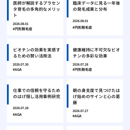
医師が解説するプラセン
臨床データに見る一年後
タ育毛の多角的なメリッ
の発毛成果と分布
ト
2026.08.01
2026.08.01
円形脱毛症
円形脱毛症
ビオチンの効果を実感す
健康維持に不可欠なビオ
るための賢い活用法
チンの多彩な効果
2026.07.30
2026.07.28
AGA
円形脱毛症
仕事での信頼を守るため
朝の身支度で見つけたは
のはげ隠し活用事例研究
げ始めのサインと心の葛
藤
2026.07.28
2026.07.27
AGA
AGA