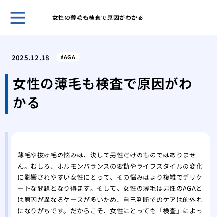
女性の薄毛も検査で原因がわかる
ホー
三十
2025.12.18
AGA
防と
髪の
女性の薄毛も検査で原因がわ
スタ
かる
シャ
の大
多忙
養改
母か
薄毛や抜け毛の悩みは、決して男性だけのものではありませ
の選
ん。むしろ、ホルモンバランスの変動やライフスタイルの変化
髪の
に影響されやすい女性にとって、その悩みはより複雑でデリケ
縮毛
ートな問題となり得ます。そして、女性の薄毛は男性のAGAと
はな
は原因が異なるケースが多いため、自己判断でのケアは的外れ
になりがちです。だからこそ、女性にとっても「検査」によっ