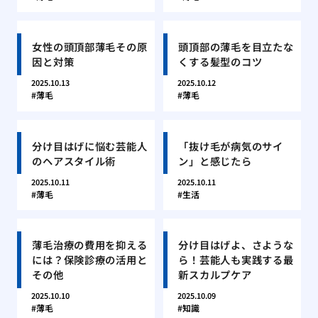
女性の頭頂部薄毛その原
頭頂部の薄毛を目立たな
因と対策
くする髪型のコツ
2025.10.13
2025.10.12
薄毛
薄毛
分け目はげに悩む芸能人
「抜け毛が病気のサイ
のヘアスタイル術
ン」と感じたら
2025.10.11
2025.10.11
薄毛
生活
薄毛治療の費用を抑える
分け目はげよ、さような
には？保険診療の活用と
ら！芸能人も実践する最
その他
新スカルプケア
2025.10.10
2025.10.09
薄毛
知識