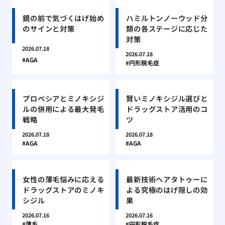
鏡の前で気づくはげ始め
ハミルトンノーウッド分
のサインと対策
類の各ステージに応じた
対策
2026.07.18
2026.07.18
AGA
円形脱毛症
プロペシアとミノキシジ
賢いミノキシジル選びと
ルの併用による最大発毛
ドラッグストア活用のコ
戦略
ツ
2026.07.18
2026.07.18
AGA
AGA
女性の薄毛悩みに応える
最新技術ヘアタトゥーに
ドラッグストアのミノキ
よる究極のはげ隠しの効
シジル
果
2026.07.16
2026.07.16
薄毛
円形脱毛症