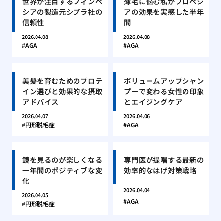
世界が注目するフィンペ
薄毛に悩む私がプロペシ
シアの製造元シプラ社の
アの効果を実感した半年
信頼性
間
2026.04.08
2026.04.08
AGA
AGA
美髪を育むためのプロテ
ボリュームアップシャン
イン選びと効果的な摂取
プーで変わる女性の印象
アドバイス
とエイジングケア
2026.04.07
2026.04.06
円形脱毛症
AGA
鏡を見るのが楽しくなる
専門医が提唱する最新の
一年間のポジティブな変
効率的なはげ対策戦略
化
2026.04.04
2026.04.05
AGA
円形脱毛症