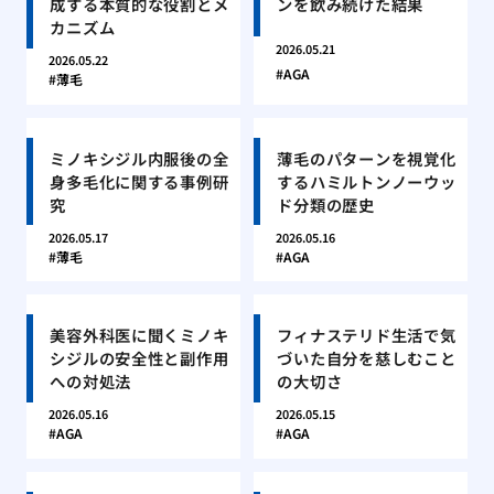
成する本質的な役割とメ
ンを飲み続けた結果
カニズム
2026.05.21
2026.05.22
AGA
薄毛
ミノキシジル内服後の全
薄毛のパターンを視覚化
身多毛化に関する事例研
するハミルトンノーウッ
究
ド分類の歴史
2026.05.17
2026.05.16
薄毛
AGA
美容外科医に聞くミノキ
フィナステリド生活で気
シジルの安全性と副作用
づいた自分を慈しむこと
への対処法
の大切さ
2026.05.16
2026.05.15
AGA
AGA