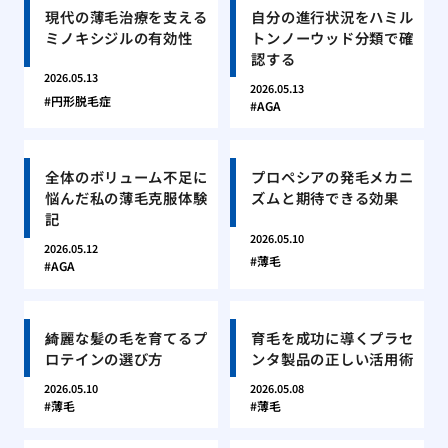
現代の薄毛治療を支える
自分の進行状況をハミル
ミノキシジルの有効性
トンノーウッド分類で確
認する
2026.05.13
2026.05.13
円形脱毛症
AGA
全体のボリューム不足に
プロペシアの発毛メカニ
悩んだ私の薄毛克服体験
ズムと期待できる効果
記
2026.05.10
2026.05.12
薄毛
AGA
綺麗な髪の毛を育てるプ
育毛を成功に導くプラセ
ロテインの選び方
ンタ製品の正しい活用術
2026.05.10
2026.05.08
薄毛
薄毛