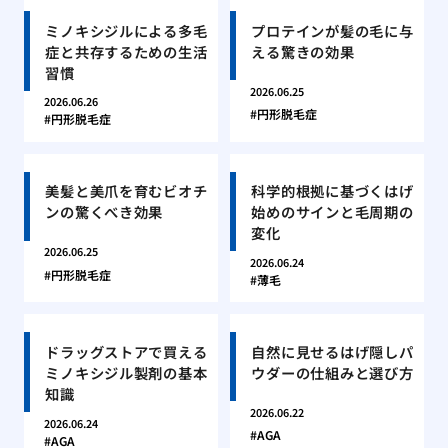
ミノキシジルによる多毛
プロテインが髪の毛に与
症と共存するための生活
える驚きの効果
習慣
2026.06.25
2026.06.26
円形脱毛症
円形脱毛症
美髪と美爪を育むビオチ
科学的根拠に基づくはげ
ンの驚くべき効果
始めのサインと毛周期の
変化
2026.06.25
2026.06.24
円形脱毛症
薄毛
ドラッグストアで買える
自然に見せるはげ隠しパ
ミノキシジル製剤の基本
ウダーの仕組みと選び方
知識
2026.06.22
2026.06.24
AGA
AGA