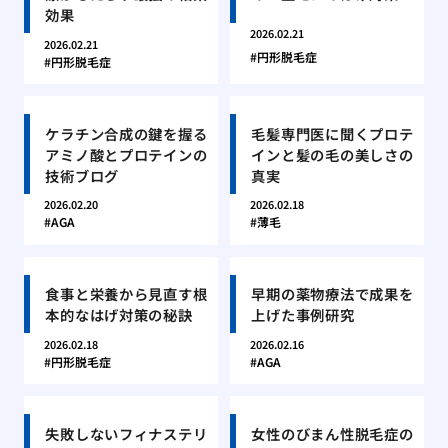
効果
2026.02.21
2026.02.21
円形脱毛症
円形脱毛症
ケラチン合成の鍵を握る
毛髪専門医に聞くプロテ
アミノ酸とプロテインの
インと髪の毛の美しさの
技術ブログ
真実
2026.02.20
2026.02.18
AGA
薄毛
食事と栄養から見直す根
早期の薬物療法で成果を
本的なはげ対策の秘訣
上げた事例研究
2026.02.18
2026.02.16
円形脱毛症
AGA
失敗しないフィナステリ
女性のびまん性脱毛症の