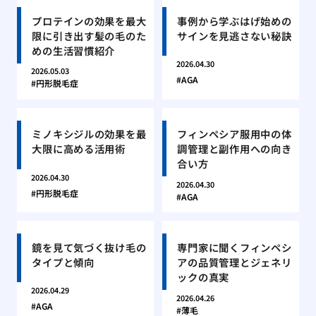
プロテインの効果を最大
事例から学ぶはげ始めの
限に引き出す髪の毛のた
サインを見逃さない秘訣
めの生活習慣紹介
2026.04.30
2026.05.03
AGA
円形脱毛症
ミノキシジルの効果を最
フィンペシア服用中の体
大限に高める活用術
調管理と副作用への向き
合い方
2026.04.30
2026.04.30
円形脱毛症
AGA
鏡を見て気づく抜け毛の
専門家に聞くフィンペシ
タイプと傾向
アの品質管理とジェネリ
ックの真実
2026.04.29
2026.04.26
AGA
薄毛