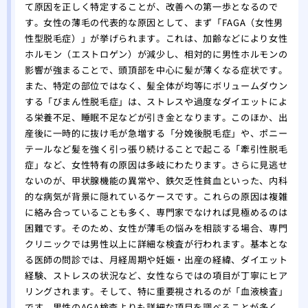
て原因を正しく特定することが、改善への第一歩となるので
す。女性の薄毛の代表的な原因として、まず「FAGA（女性男
性型脱毛症）」が挙げられます。これは、加齢などにより女性
ホルモン（エストロゲン）が減少し、相対的に男性ホルモンの
影響が強まることで、頭頂部を中心に髪が薄くなる症状です。
また、特定の部位ではなく、髪全体が均等にボリュームダウン
する「びまん性脱毛症」は、ストレスや過度なダイエットによ
る栄養不足、睡眠不足などが引き金となります。このほか、出
産後に一時的に抜け毛が急増する「分娩後脱毛症」や、ポニー
テールなど髪を強く引っ張り続けることで起こる「牽引性脱毛
症」など、女性特有の原因は多岐にわたります。さらに見逃せ
ないのが、甲状腺機能の異常や、鉄欠乏性貧血といった、内科
的な病気が背景に隠れているケースです。これらの原因は複雑
に絡み合っていることも多く、専門家でなければ見極めるのは
困難です。そのため、女性が薄毛の悩みを相談する場合、専門
クリニックでは男性以上に詳細な検査が行われます。基本とな
る医師の問診では、月経周期や妊娠・出産の経緯、ダイエット
経験、ストレスの状況など、女性ならではの項目が丁寧にヒア
リングされます。そして、特に重要視されるのが「血液検査」
です。男性のAGA検査よりも詳細な項目を調べることが多く、