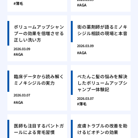
薄毛
AGA
ボリュームアップシャン
街の薬剤師が語るミノキ
プーの効果を倍増させる
シジル相談の現場と本音
正しい洗い方
2026.03.09
2026.03.09
AGA
AGA
臨床データから読み解く
ぺたんこ髪の悩みを解決
ミノキシジルの実力
したボリュームアップシ
ャンプー体験記
2026.03.07
2026.03.07
AGA
薄毛
医師も注目するパントガ
皮膚トラブルの改善を助
ールによる育毛習慣
けるビオチンの効果