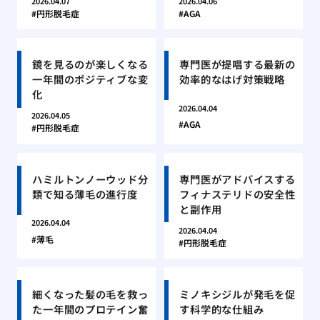
2026.04.07
2026.04.06
円形脱毛症
AGA
鏡を見るのが楽しくなる
専門医が提唱する最新の
一年間のポジティブな変
効率的なはげ対策戦略
化
2026.04.04
2026.04.05
AGA
円形脱毛症
ハミルトンノーウッド分
専門医がアドバイスする
類で知る薄毛の進行度
フィナステリドの安全性
と副作用
2026.04.04
2026.04.04
薄毛
円形脱毛症
細くなった髪の毛を救っ
ミノキシジルが発毛を促
た一年間のプロテイン奮
す科学的な仕組み