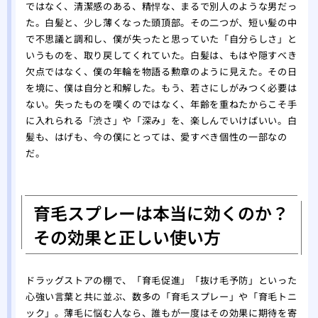
ではなく、清潔感のある、精悍な、まるで別人のような男だっ
た。白髪と、少し薄くなった頭頂部。その二つが、短い髪の中
で不思議と調和し、僕が失ったと思っていた「自分らしさ」と
いうものを、取り戻してくれていた。白髪は、もはや隠すべき
欠点ではなく、僕の年輪を物語る勲章のように見えた。その日
を境に、僕は自分と和解した。もう、若さにしがみつく必要は
ない。失ったものを嘆くのではなく、年齢を重ねたからこそ手
に入れられる「渋さ」や「深み」を、楽しんでいけばいい。白
髪も、はげも、今の僕にとっては、愛すべき個性の一部なの
だ。
育毛スプレーは本当に効くのか？
その効果と正しい使い方
ドラッグストアの棚で、「育毛促進」「抜け毛予防」といった
心強い言葉と共に並ぶ、数多の「育毛スプレー」や「育毛トニ
ック」。薄毛に悩む人なら、誰もが一度はその効果に期待を寄