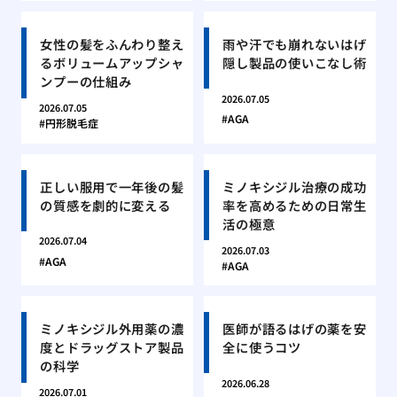
女性の髪をふんわり整え
雨や汗でも崩れないはげ
るボリュームアップシャ
隠し製品の使いこなし術
ンプーの仕組み
2026.07.05
2026.07.05
AGA
円形脱毛症
正しい服用で一年後の髪
ミノキシジル治療の成功
の質感を劇的に変える
率を高めるための日常生
活の極意
2026.07.04
2026.07.03
AGA
AGA
ミノキシジル外用薬の濃
医師が語るはげの薬を安
度とドラッグストア製品
全に使うコツ
の科学
2026.06.28
2026.07.01