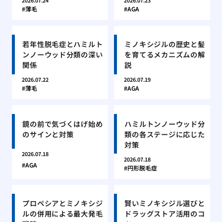
2026.07.24
2026.07.23
薄毛
AGA
若年性脱毛症とハミルト
ミノキシジルの歴史と髪
ンノーウッド分類の深い
を育てるメカニズムの解
関係
説
2026.07.22
2026.07.19
薄毛
AGA
鏡の前で気づくはげ始め
ハミルトンノーウッド分
のサインと対策
類の各ステージに応じた
対策
2026.07.18
2026.07.18
AGA
円形脱毛症
プロペシアとミノキシジ
賢いミノキシジル選びと
ルの併用による最大発毛
ドラッグストア活用のコ