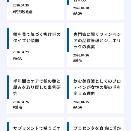
2026.04.30
2026.04.30
円形脱毛症
AGA
鏡を見て気づく抜け毛の
専門家に聞くフィンペシ
タイプと傾向
アの品質管理とジェネリ
ックの真実
2026.04.29
2026.04.26
AGA
薄毛
半年間のケアで髪の艶と
飲む美容液としてのプロ
厚みを取り戻した事例研
テインが女性の髪の毛を
究
変える理由
2026.04.26
2026.04.25
薄毛
AGA
サプリメントで補うビオ
プラセンタを育毛に活か