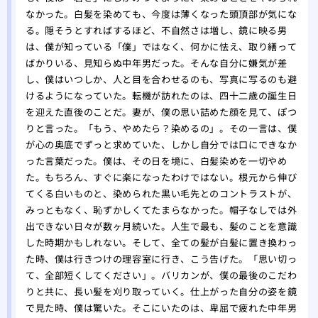
なかった。白髪を染めても、今度は薄くなった頭頂部が気にな
る。隠そうとすればするほど、不自然さは増し、鏡に映る男
は、僕が知っている「僕」ではなく、何かに怯え、取り繕って
ばかりいる、見知らぬ中年男だった。そんな自分に嫌気が差
し、僕はいつしか、人と目を合わせるのも、写真に写るのも避
けるようになっていた。転機が訪れたのは、四十二歳の誕生日
を迎えた直後のことだ。妻が、僕の思い詰めた顔を見て、ぽつ
りと言った。「もう、やめたら？染めるの」。その一言は、僕
が心の奥底でずっと求めていた、しかし自分では口にできなか
った言葉だった。僕は、その日を境に、白髪染めを一切やめ
た。もちろん、すぐに楽になったわけではない。根元から伸び
てくる白いものと、染められた黒い毛先とのコントラストが、
みっともなく、恥ずかしくてたまらなかった。帽子なしでは外
出できない日々が数ヶ月続いた。人生で最も、髪のことを意識
した時期かもしれない。そして、全ての髪が白髪に置き換わっ
た時、僕は行きつけの理容室に行き、こう告げた。「思い切っ
て、全部短くしてください」。バリカンが、僕の最後のこだわ
りと共に、長い髪を刈り取っていく。仕上がった自分の姿を鏡
で見た時、僕は驚いた。そこにいたのは、卑屈で疲れた中年男