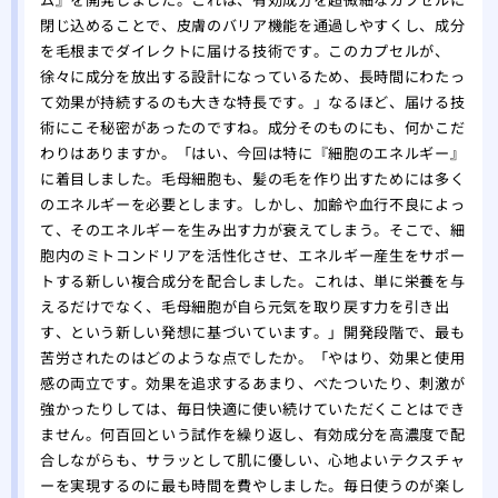
閉じ込めることで、皮膚のバリア機能を通過しやすくし、成分
を毛根までダイレクトに届ける技術です。このカプセルが、
徐々に成分を放出する設計になっているため、長時間にわたっ
て効果が持続するのも大きな特長です。」なるほど、届ける技
術にこそ秘密があったのですね。成分そのものにも、何かこだ
わりはありますか。「はい、今回は特に『細胞のエネルギー』
に着目しました。毛母細胞も、髪の毛を作り出すためには多く
のエネルギーを必要とします。しかし、加齢や血行不良によっ
て、そのエネルギーを生み出す力が衰えてしまう。そこで、細
胞内のミトコンドリアを活性化させ、エネルギー産生をサポー
トする新しい複合成分を配合しました。これは、単に栄養を与
えるだけでなく、毛母細胞が自ら元気を取り戻す力を引き出
す、という新しい発想に基づいています。」開発段階で、最も
苦労されたのはどのような点でしたか。「やはり、効果と使用
感の両立です。効果を追求するあまり、べたついたり、刺激が
強かったりしては、毎日快適に使い続けていただくことはでき
ません。何百回という試作を繰り返し、有効成分を高濃度で配
合しながらも、サラッとして肌に優しい、心地よいテクスチャ
ーを実現するのに最も時間を費やしました。毎日使うのが楽し