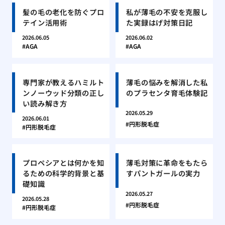
髪の毛の老化を防ぐプロ
私が薄毛の不安を克服し
テイン活用術
た実録はげ対策日記
2026.06.05
2026.06.02
AGA
AGA
専門家が教えるハミルト
薄毛の悩みを解消した私
ンノーウッド分類の正し
のプラセンタ育毛体験記
い読み解き方
2026.05.29
2026.06.01
円形脱毛症
円形脱毛症
プロペシアとは何かを知
薄毛対策に革命をもたら
るための科学的背景と基
すパントガールの実力
礎知識
2026.05.27
2026.05.28
円形脱毛症
円形脱毛症