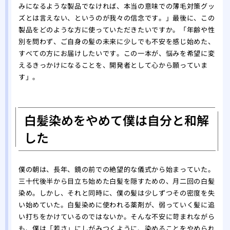
みになるような製品でなければ、本当の意味での薄毛対策グッ
ズとは言えない、というのが我々の信念です。」最後に、この
製品をどのような方に使っていただきたいですか。「年齢や性
別を問わず、ご自身の髪の未来に少しでも不安を感じ始めた、
すべての方にお届けしたいです。この一本が、悩みを希望に変
えるきっかけになることを、開発者として心から願っていま
す」。
白髪染めをやめて僕は自分と和解
した
僕の朝は、長年、鏡の前での絶望的な儀式から始まっていた。
三十代後半から目立ち始めた白髪を隠すための、月二回の白髪
染め。しかし、それと同時に、僕の髪は少しずつその密度を失
い始めていた。白髪染めに使われる薬剤が、弱っていく髪に追
い打ちをかけているのではないか。そんな不安に苛まれながら
も、僕は「若さ」にしがみつくように、染めることをやめられ