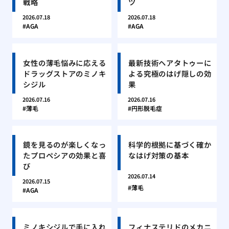
戦略
ツ
2026.07.18
2026.07.18
AGA
AGA
女性の薄毛悩みに応える
最新技術ヘアタトゥーに
ドラッグストアのミノキ
よる究極のはげ隠しの効
シジル
果
2026.07.16
2026.07.16
薄毛
円形脱毛症
鏡を見るのが楽しくなっ
科学的根拠に基づく確か
たプロペシアの効果と喜
なはげ対策の基本
び
2026.07.14
2026.07.15
薄毛
AGA
ミノキシジルで手に入れ
フィナステリドのメカニ