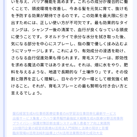
いを与え、バリア機能を高めます。これらの成分が複合的に働
くことで、頭皮環境を改善し、今ある髪を元気に育て、抜け毛
を予防する効果が期待できるのです。この効果を最大限に引き
出すためには、正しい使い方が不可欠です。最も効果的なタイ
ミングは、シャンプー後の清潔で、血行が良くなっている頭皮
に使うことです。タオルドライで余分な水分を拭き取った後、
気になる部分を中心にスプレーし、指の腹で優しく揉み込むよ
うにマッサージします。これにより、有効成分の浸透を助け、
さらなる血行促進効果も得られます。育毛スプレーは、即効性
を求める魔法の薬ではありません。それは、畑に水をやり、肥
料を与えるような、地道で長期的な「土壌作り」です。その役
割と限界を正しく理解し、日々のケアの一環として根気強く続
けること。それが、育毛スプレーとの最も賢明な付き合い方と
言えるでしょう。
盤石経営生成AI仕事術
医療従事者のAI学習法
仕事効率化最新サービス
出張サービス集客ノウハウ
業界騒然最強拡大戦略
生成AI医療分野活用事例
プライバシー保護対策
診断支援システム導入
患者ケア向上実践例
100億円企業の経営術
医療AI活用法入門
規制と法律の現状と影響
臨床現場AI活用法
純利益爆上げAI活用法
業務効率化成功大全