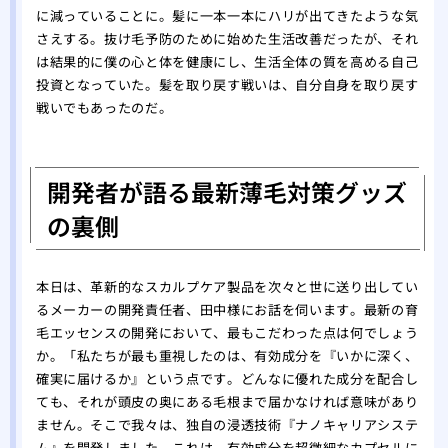
に減っていることに。髪に一本一本にハリが出てきたような気
さえする。抜け毛予防のために始めた生活改善だったが、それ
は結果的に僕の心と体を健康にし、生活全体の質を高める自己
投資となっていた。髪を取り戻す戦いは、自分自身を取り戻す
戦いでもあったのだ。
開発者が語る最新薄毛対策グッズ
の裏側
本日は、革新的なスカルプケア製品を次々と世に送り出してい
るメーカーの開発責任者、田中様にお話を伺います。最新の育
毛エッセンスの開発において、最もこだわった点は何でしょう
か。「私たちが最も重視したのは、有効成分を『いかに深く、
確実に届けるか』という点です。どんなに優れた成分を配合し
ても、それが頭皮の奥にある毛根まで届かなければ意味があり
ません。そこで我々は、独自の浸透技術『ナノキャリアシステ
ム』を開発しました。これは、有効成分を超微細なカプセルに