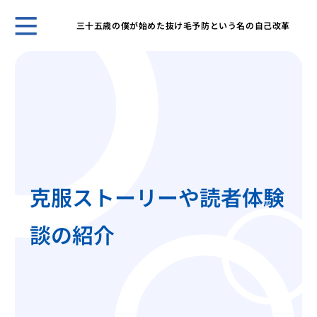
三十五歳の僕が始めた抜け毛予防という名の自己改革
ホー
三十
防と
髪の
スタ
シャ
の大
多忙
克服ストーリーや読者体験
養改
母か
談の紹介
の選
髪の
縮毛
はな