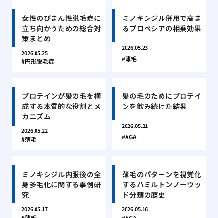
女性のびまん性脱毛症に
ミノキシジル併用で高ま
立ち向かうための総合対
るプロペシアの相乗効果
策まとめ
2026.05.23
2026.05.25
薄毛
円形脱毛症
プロテインが髪の毛を構
髪の毛のためにプロテイ
成する本質的な役割とメ
ンを飲み続けた結果
カニズム
2026.05.21
2026.05.22
AGA
薄毛
ミノキシジル内服後の全
薄毛のパターンを視覚化
身多毛化に関する事例研
するハミルトンノーウッ
究
ド分類の歴史
2026.05.17
2026.05.16
薄毛
AGA