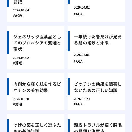
闘記
2026.04.02
2026.04.04
AGA
AGA
ジェネリック医薬品とし
一年続けた者だけが見え
てのプロペシアの変遷と
る髪の絶景と未来
現状
2026.04.01
2026.04.02
AGA
薄毛
内側から輝く肌を作るビ
ビオチンの効果を阻害し
オチンの美容効果
ないための正しい知識
2026.03.30
2026.03.29
薄毛
AGA
はげの薬を正しく選ぶた
頭皮トラブルが招く脱毛
めの基礎知識
の種類と注意点