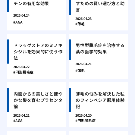
チンの有用な効果
すための賢い選び方と助
言
2026.04.24
2026.04.23
AGA
薄毛
ドラッグストアのミノキ
男性型脱毛症を治療する
シジルを効果的に使う作
薬の医学的効果
法
2026.04.21
2026.04.22
薄毛
円形脱毛症
内面からの美しさと健や
薄毛の悩みを解決した私
かな髪を育むプラセンタ
のフィンペシア服用体験
論
記
2026.04.21
2026.04.20
AGA
円形脱毛症