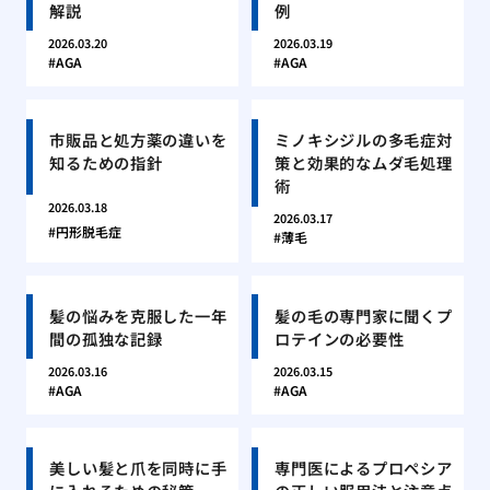
解説
例
2026.03.20
2026.03.19
AGA
AGA
市販品と処方薬の違いを
ミノキシジルの多毛症対
知るための指針
策と効果的なムダ毛処理
術
2026.03.18
2026.03.17
円形脱毛症
薄毛
髪の悩みを克服した一年
髪の毛の専門家に聞くプ
間の孤独な記録
ロテインの必要性
2026.03.16
2026.03.15
AGA
AGA
美しい髪と爪を同時に手
専門医によるプロペシア