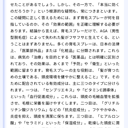
せたことがあるでしょう。しかし、その一方で、「本当に効く
のだろうか？」という根源的な疑問も、常につきまといます。
この疑問に正しく答えるためには、まず育毛スプレーが何を目
指しているのか、その「効果の範囲」を正確に理解する必要が
あります。結論から言えば、育毛スプレーだけで、AGA（男性
型脱毛症）によって失われた髪がフサフサと生えてくる、とい
うことはまずありません。多くの育毛スプレーは、日本の法律
上、「医薬部外品」または「化粧品」に分類されます。これら
は、病気の「治療」を目的とする「医薬品」とは明確に区別さ
れており、その効果は、あくまで「予防」や「衛生」といった
範囲に留まります。育毛スプレーの主な役割は、「髪が育つた
めの土壌である、頭皮環境を健やかに整えること」です。その
ために配合されている有効成分は、主に三つのタイプに分けら
れます。一つは、「センブリエキス」や「ビタミンE誘導体」
といった「血行促進成分」。これらは、頭皮の毛細血管を拡張
させ、毛根に栄養を届けやすくします。二つ目は、「グリチル
リチン酸ジカリウム」などの「抗炎症成分」。フケやかゆみ、
炎症を抑え、頭皮を清潔に保ちます。三つ目は、「ヒアルロン
酸」や「セラミド」といった「保湿成分」。乾燥した頭皮に潤