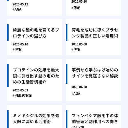
2026.05.10
2026.05.12
薄毛
AGA
綺麗な髪の毛を育てるプ
育毛を成功に導くプラセ
ロテインの選び方
ンタ製品の正しい活用術
2026.05.10
2026.05.08
薄毛
薄毛
プロテインの効果を最大
事例から学ぶはげ始めの
限に引き出す髪の毛のた
サインを見逃さない秘訣
めの生活習慣紹介
2026.04.30
2026.05.03
AGA
円形脱毛症
ミノキシジルの効果を最
フィンペシア服用中の体
大限に高める活用術
調管理と副作用への向き
合い方