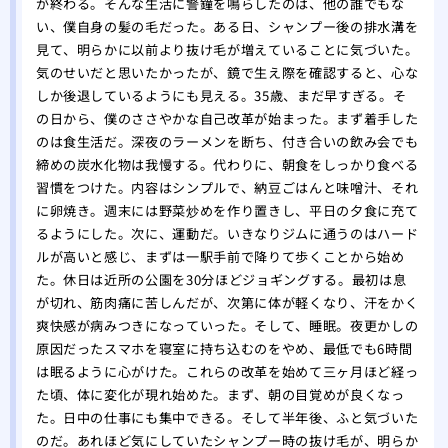
が終わる。そんな生活に警鐘を鳴らしたのは、他の誰でもな
い、僕自身の髪の毛だった。ある日、シャンプー後の排水溝を
見て、明らかに以前より抜け毛が増えていることに気づいた。
気のせいだと思いたかったが、鏡で生え際を確認すると、心な
しか後退しているようにも見える。35歳、まだ早すぎる。そ
の日から、僕のささやかな自己改革が始まった。まず着手した
のは食生活だ。深夜のラーメンを断ち、付き合いの飲み会でも
締めの炭水化物は我慢する。代わりに、朝食をしっかり食べる
習慣をつけた。内容はシンプルで、納豆ごはんと味噌汁、それ
に卵焼き。週末には野菜炒めを作り置きし、平日の夕食に充て
るようにした。次に、運動だ。いきなりジムに通うのはハード
ルが高いと感じ、まずは一駅手前で降りて歩くことから始め
た。休日は近所の公園を30分ほどジョギングする。最初は息
が切れ、筋肉痛に苦しんだが、次第に体が軽くなり、汗をかく
爽快感が病みつきになっていった。そして、睡眠。夜更かしの
原因だったスマホを寝室に持ち込むのをやめ、最低でも6時間
は眠るように心がけた。これらの改革を始めて三ヶ月ほど経っ
た頃、体に変化が現れ始めた。まず、朝の目覚めが良くなっ
た。日中の仕事にも集中できる。そして半年後、ふと気づいた
のだ。あれほど気にしていたシャンプー時の抜け毛が、明らか