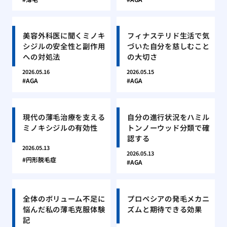
美容外科医に聞くミノキ
フィナステリド生活で気
シジルの安全性と副作用
づいた自分を慈しむこと
への対処法
の大切さ
2026.05.16
2026.05.15
AGA
AGA
現代の薄毛治療を支える
自分の進行状況をハミル
ミノキシジルの有効性
トンノーウッド分類で確
認する
2026.05.13
2026.05.13
円形脱毛症
AGA
全体のボリューム不足に
プロペシアの発毛メカニ
悩んだ私の薄毛克服体験
ズムと期待できる効果
記