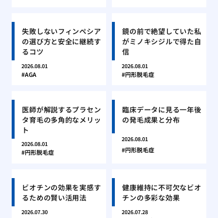
失敗しないフィンペシア
鏡の前で絶望していた私
の選び方と安全に継続す
がミノキシジルで得た自
るコツ
信
2026.08.01
2026.08.01
AGA
円形脱毛症
医師が解説するプラセン
臨床データに見る一年後
タ育毛の多角的なメリッ
の発毛成果と分布
ト
2026.08.01
2026.08.01
円形脱毛症
円形脱毛症
ビオチンの効果を実感す
健康維持に不可欠なビオ
るための賢い活用法
チンの多彩な効果
2026.07.30
2026.07.28