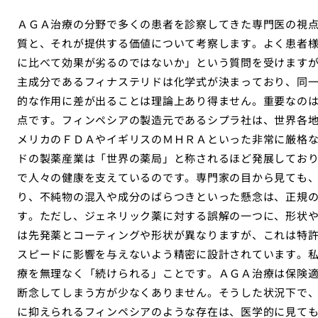
ＡＧＡ治療の分野で多くの患者を診察してきた専門医の視
質と、それが提供する価値について考察します。よく患者
に比べて効果が劣るのではないか」という質問を受けます
主成分であるフィナステリドは化学式が決まっており、同
的な作用に差が出ることは理論上あり得ません。重要なの
点です。フィンペシアの製造元であるシプラ社は、世界各
メリカのＦＤＡやイギリスのＭＨＲＡといった非常に厳格
ドの製薬産業は「世界の薬局」と称されるほど発展してお
で人々の健康を支えているのです。専門家の目から見ても
り、不純物の混入や成分のばらつきといった懸念は、正規
す。ただし、ジェネリック薬に対する誤解の一つに、形状
は先発薬とコーティングや形状が異なりますが、これは特
スピードに影響を与えないよう精密に設計されています。
療を無理なく「続けられる」ことです。ＡＧＡ治療は保険
断念してしまう方が少なくありません。そうした状況下で
に抑えられるフィンペシアのような存在は、医学的に見て