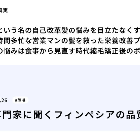
真実
という名の自己改革
髪の悩みを目立たなく
時間
多忙な営業マンの髪を救った栄養改善
の悩みは食事から見直す時代
縮毛矯正後の
.26
薄毛
専門家に聞くフィンペシアの品