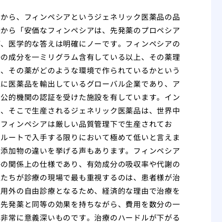
点から、フィンペシアというジェネリック医薬品の品
様から「安価なフィンペシアは、先発薬のプロペシア
が、医学的な答えは明確にノーです。フィンペシアの
一の成分を一ミリグラム含有している以上、その薬理
は、その薬がどのような環境で作られているかという
地に医薬品を輸出しているグローバル企業であり、ア
な公的機関の認証を受けた施設を有しています。イン
り、そこで生産されるジェネリック医薬品は、世界中
、フィンペシアは厳しい品質管理下で生産されてお
のルートで入手する限りにおいて極めて低いと言えま
や添加物の違いを挙げる声もあります。フィンペシア
許の関係上の仕様であり、有効成分の吸収率や代謝の
私たちが診療の現場で最も重視するのは、患者様が治
適用外の自由診療となるため、経済的な理由で治療を
、先発薬と同等の効果を持ちながら、費用を数分の一
も非常に意義深いものです。治療のハードルが下がる