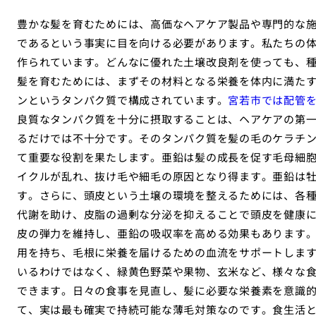
豊かな髪を育むためには、高価なヘアケア製品や専門的な
であるという事実に目を向ける必要があります。私たちの
作られています。どんなに優れた土壌改良剤を使っても、
髪を育むためには、まずその材料となる栄養を体内に満た
ンというタンパク質で構成されています。
宮若市では配管
良質なタンパク質を十分に摂取することは、ヘアケアの第
るだけでは不十分です。そのタンパク質を髪の毛のケラチ
て重要な役割を果たします。亜鉛は髪の成長を促す毛母細
イクルが乱れ、抜け毛や細毛の原因となり得ます。亜鉛は
す。さらに、頭皮という土壌の環境を整えるためには、各種
代謝を助け、皮脂の過剰な分泌を抑えることで頭皮を健康に
皮の弾力を維持し、亜鉛の吸収率を高める効果もあります。
用を持ち、毛根に栄養を届けるための血流をサポートしま
いるわけではなく、緑黄色野菜や果物、玄米など、様々な
できます。日々の食事を見直し、髪に必要な栄養素を意識
て、実は最も確実で持続可能な薄毛対策なのです。食生活