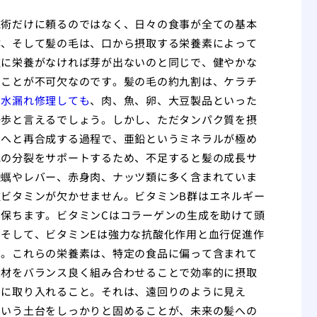
施術だけに頼るのではなく、日々の食事が全ての基本
体、そして髪の毛は、口から摂取する栄養素によって
種に栄養がなければ芽が出ないのと同じで、健やかな
すことが不可欠なのです。髪の毛の約九割は、ケラチ
を水漏れ修理しても
、肉、魚、卵、大豆製品といった
一歩と言えるでしょう。しかし、ただタンパク質を摂
ンへと再合成する過程で、亜鉛というミネラルが極め
胞の分裂をサポートするため、不足すると髪の成長サ
牡蠣やレバー、赤身肉、ナッツ類に多く含まれていま
ビタミンが欠かせません。ビタミンB群はエネルギー
保ちます。ビタミンCはコラーゲンの生成を助けて頭
そして、ビタミンEは強力な抗酸化作用と血行促進作
す。これらの栄養素は、特定の食品に偏って含まれて
食材をバランス良く組み合わせることで効率的に摂取
的に取り入れること。それは、遠回りのように見え
という土台をしっかりと固めることが、未来の髪への