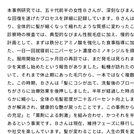
本事例研究では、五十代前半の女性Ｂさんが、深刻なびま
な回復を遂げたプロセスを詳細に記録しています。Ｂさん
り、全体的に髪が細くなって縮れたような質感に変わった
診察時の検査では、典型的なびまん性脱毛症に加え、慢的
計画として、まずは鉄分とアミノ酸を強化した食事指導に
た、一日一回就寝前に二パーセント濃度のミノキシジルを
た。服用開始から二ヶ月目の再診では、まだ発毛は見られ
少を実感し始めたという報告がありました。転機が訪れた
いて、それまで休止期にあった毛穴から、一本ではなく複
た。この時期、Ｂさんは「髪にコシが出て、洗髪後のブロ
ちがさらに治療効果を後押ししました。半年が経過した時
らかに縮小し、全体の毛髪密度が二十五パーセント向上し
きが解消され、健康的な艶が戻ったことです。この事例か
の充足」と「薬剤による刺激」を組み合わせ、かつそれを
あるという事実です。Ｂさんは現在、維持フェーズに移行
や社交を楽しんでいます。髪が変わることは、人生の質を