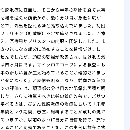
ん性脱毛症に直面し、そこから半年の期間を経て見事
は閉経を迎えた前後から、髪の分け目が急激に広が
ことで、外出を控えるほど落ち込んでいました。初回
なフェリチン（貯蔵鉄）不足が確認されました。治療
加え、医療用サプリメントの内服を開始しました。ま
頭皮の気になる部分に塗布することを習慣づけまし
ませんでしたが、頭皮の乾燥が改善され、抜け毛の減
のは四ヶ月目です。マイクロスコープによる検査にお
数本の新しい髪が生え始めていることが確認されまし
ーが楽になった」と表情も明るくなり、前向きな気持
点での評価では、頭頂部の分け目の地肌露出面積が明
ました。さらに特筆すべきは髪の質的改善で、パサつ
ら学べるのは、びまん性脱毛症の治療において「栄養
半年間という期間、愚直に継続することが成功の鍵で
していますが、以前のように自分に自信を持ち、旅行
変えることと同義であることを、この事例は雄弁に物