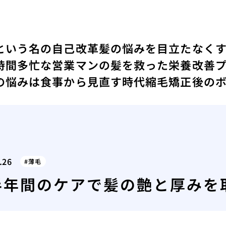
という名の自己改革
髪の悩みを目立たなく
時間
多忙な営業マンの髪を救った栄養改善
の悩みは食事から見直す時代
縮毛矯正後の
.26
薄毛
半年間のケアで髪の艶と厚みを