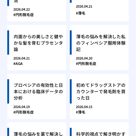
法
2026.04.21
2026.04.22
薄毛
円形脱毛症
内面からの美しさと健や
薄毛の悩みを解決した私
かな髪を育むプラセンタ
のフィンペシア服用体験
論
記
2026.04.21
2026.04.20
AGA
円形脱毛症
プロペシアの有効性と日
初めてドラッグストアの
本における臨床データの
カウンターで発毛剤を買
分析
った日
2026.04.19
2026.04.15
円形脱毛症
薄毛
薄毛の悩みを薬で解決し
科学的視点で解き明かす