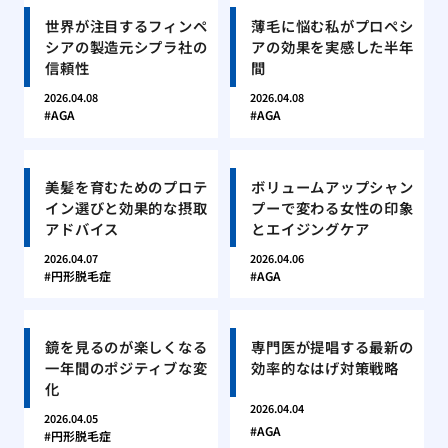
世界が注目するフィンペ
薄毛に悩む私がプロペシ
シアの製造元シプラ社の
アの効果を実感した半年
信頼性
間
2026.04.08
2026.04.08
AGA
AGA
美髪を育むためのプロテ
ボリュームアップシャン
イン選びと効果的な摂取
プーで変わる女性の印象
アドバイス
とエイジングケア
2026.04.07
2026.04.06
円形脱毛症
AGA
鏡を見るのが楽しくなる
専門医が提唱する最新の
一年間のポジティブな変
効率的なはげ対策戦略
化
2026.04.04
2026.04.05
AGA
円形脱毛症