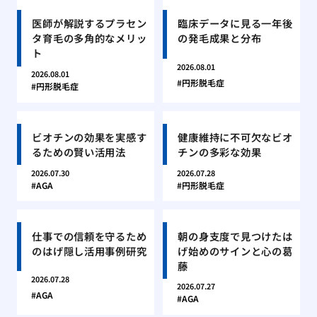
医師が解説するプラセン
臨床データに見る一年後
タ育毛の多角的なメリッ
の発毛成果と分布
ト
2026.08.01
2026.08.01
円形脱毛症
円形脱毛症
ビオチンの効果を実感す
健康維持に不可欠なビオ
るための賢い活用法
チンの多彩な効果
2026.07.30
2026.07.28
AGA
円形脱毛症
仕事での信頼を守るため
朝の身支度で見つけたは
のはげ隠し活用事例研究
げ始めのサインと心の葛
藤
2026.07.28
2026.07.27
AGA
AGA