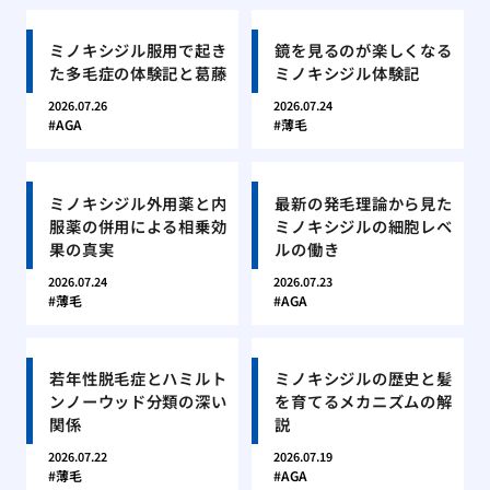
ミノキシジル服用で起き
鏡を見るのが楽しくなる
た多毛症の体験記と葛藤
ミノキシジル体験記
2026.07.26
2026.07.24
AGA
薄毛
ミノキシジル外用薬と内
最新の発毛理論から見た
服薬の併用による相乗効
ミノキシジルの細胞レベ
果の真実
ルの働き
2026.07.24
2026.07.23
薄毛
AGA
若年性脱毛症とハミルト
ミノキシジルの歴史と髪
ンノーウッド分類の深い
を育てるメカニズムの解
関係
説
2026.07.22
2026.07.19
薄毛
AGA