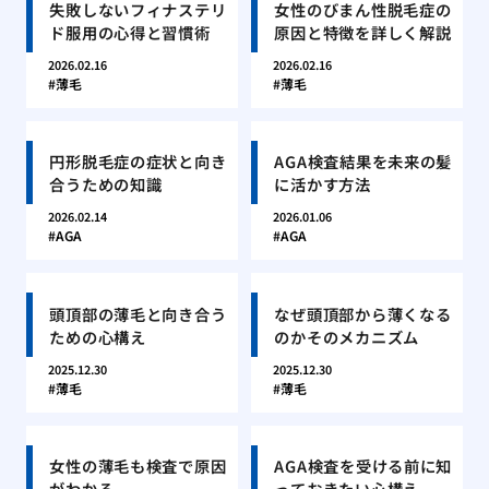
失敗しないフィナステリ
女性のびまん性脱毛症の
ド服用の心得と習慣術
原因と特徴を詳しく解説
2026.02.16
2026.02.16
薄毛
薄毛
円形脱毛症の症状と向き
AGA検査結果を未来の髪
合うための知識
に活かす方法
2026.02.14
2026.01.06
AGA
AGA
頭頂部の薄毛と向き合う
なぜ頭頂部から薄くなる
ための心構え
のかそのメカニズム
2025.12.30
2025.12.30
薄毛
薄毛
女性の薄毛も検査で原因
AGA検査を受ける前に知
がわかる
っておきたい心構え