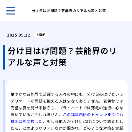
分け目はげ問題？芸能界のリアルな声と対策
ホー
三十
2025.09.22
薄毛
防と
髪の
分け目はげ問題？芸能界のリ
スタ
アルな声と対策
シャ
の大
多忙
養改
母か
華やかな芸能界で活躍する人々の中にも、分け目のはげという
の選
デリケートな問題を抱える人は少なくありません。表舞台では
髪の
完璧な姿を見せる彼らも、プライベートでは薄毛の進行に心を
縮毛
痛めているかもしれません。
この福岡西区のトイレつまりにも
はな
排水口を交換した
、もし芸能人が分け目はげについて語るとし
たら、どのようなリアルな声が聞かれ、どのような対策を実践