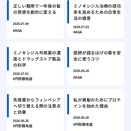
正しい服用で一年後の髪
ミノキシジル治療の成功
の質感を劇的に変える
率を高めるための日常生
活の極意
2026.07.04
2026.07.03
AGA
AGA
ミノキシジル外用薬の濃
医師が語るはげの薬を安
度とドラッグストア製品
全に使うコツ
の科学
2026.06.28
2026.07.01
AGA
円形脱毛症
先発薬からフィンペシア
私が美髪のためにプロテ
へ切り替える際の注意点
インを始めた理由
と効果
2026.06.26
2026.06.26
円形脱毛症
円形脱毛症