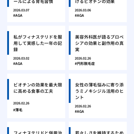
ールによる育毛習慣
けるビオチンの効果
2026.03.07
2026.03.06
AGA
AGA
私がフィナステリドを服
美容外科医が語るプロペ
用して実感した一年の記
シアの効果と副作用の真
録
実
2026.03.02
2026.02.26
AGA
円形脱毛症
ビオチンの効果を最大限
女性の薄毛悩みに寄り添
に高める食事の工夫
うミノキシジル活用のヒ
ント
2026.02.26
2026.02.26
薄毛
AGA
フィナステリドと併用治
若々しさを維持するため