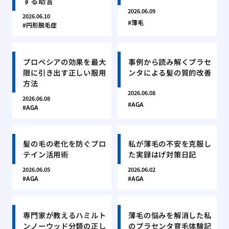
する助言
2026.06.09
2026.06.10
薄毛
円形脱毛症
プロペシアの効果を最大
事例から読み解くプラセ
限に引き出す正しい服用
ンタによる髪の質的改善
方法
2026.06.08
2026.06.08
AGA
AGA
髪の毛の老化を防ぐプロ
私が薄毛の不安を克服し
テイン活用術
た実録はげ対策日記
2026.06.05
2026.06.02
AGA
AGA
専門家が教えるハミルト
薄毛の悩みを解消した私
ンノーウッド分類の正し
のプラセンタ育毛体験記