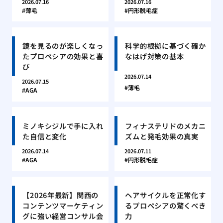
2026.07.16
2026.07.16
薄毛
円形脱毛症
鏡を見るのが楽しくなっ
科学的根拠に基づく確か
たプロペシアの効果と喜
なはげ対策の基本
び
2026.07.14
2026.07.15
薄毛
AGA
ミノキシジルで手に入れ
フィナステリドのメカニ
た自信と変化
ズムと発毛効果の真実
2026.07.14
2026.07.11
AGA
円形脱毛症
【2026年最新】関西の
ヘアサイクルを正常化す
コンテンツマーケティン
るプロペシアの驚くべき
グに強い経営コンサル会
力