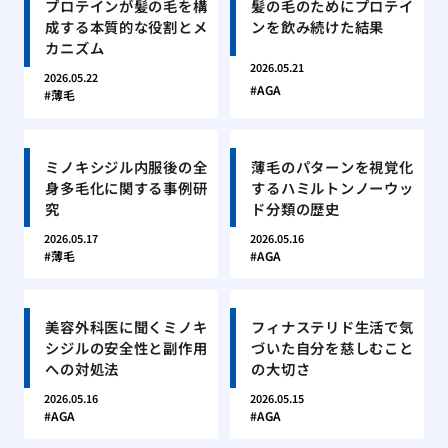
プロテインが髪の毛を構
髪の毛のためにプロテイ
成する本質的な役割とメ
ンを飲み続けた結果
カニズム
2026.05.21
2026.05.22
AGA
薄毛
ミノキシジル内服後の全
薄毛のパターンを視覚化
身多毛化に関する事例研
するハミルトンノーウッ
究
ド分類の歴史
2026.05.17
2026.05.16
薄毛
AGA
美容外科医に聞くミノキ
フィナステリド生活で気
シジルの安全性と副作用
づいた自分を慈しむこと
への対処法
の大切さ
2026.05.16
2026.05.15
AGA
AGA