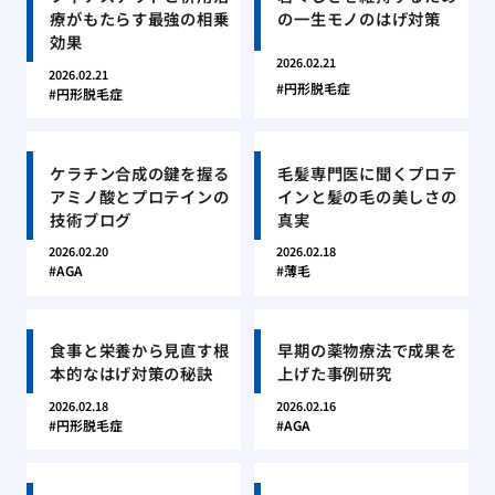
療がもたらす最強の相乗
の一生モノのはげ対策
効果
2026.02.21
2026.02.21
円形脱毛症
円形脱毛症
ケラチン合成の鍵を握る
毛髪専門医に聞くプロテ
アミノ酸とプロテインの
インと髪の毛の美しさの
技術ブログ
真実
2026.02.20
2026.02.18
AGA
薄毛
食事と栄養から見直す根
早期の薬物療法で成果を
本的なはげ対策の秘訣
上げた事例研究
2026.02.18
2026.02.16
円形脱毛症
AGA