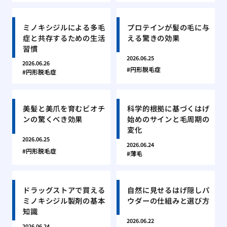
ミノキシジルによる多毛
プロテインが髪の毛に与
症と共存するための生活
える驚きの効果
習慣
2026.06.25
2026.06.26
円形脱毛症
円形脱毛症
美髪と美爪を育むビオチ
科学的根拠に基づくはげ
ンの驚くべき効果
始めのサインと毛周期の
変化
2026.06.25
2026.06.24
円形脱毛症
薄毛
ドラッグストアで買える
自然に見せるはげ隠しパ
ミノキシジル製剤の基本
ウダーの仕組みと選び方
知識
2026.06.22
2026.06.24