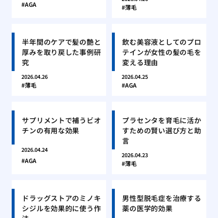
AGA
薄毛
半年間のケアで髪の艶と
飲む美容液としてのプロ
厚みを取り戻した事例研
テインが女性の髪の毛を
究
変える理由
2026.04.26
2026.04.25
薄毛
AGA
サプリメントで補うビオ
プラセンタを育毛に活か
チンの有用な効果
すための賢い選び方と助
言
2026.04.24
2026.04.23
AGA
薄毛
ドラッグストアのミノキ
男性型脱毛症を治療する
シジルを効果的に使う作
薬の医学的効果