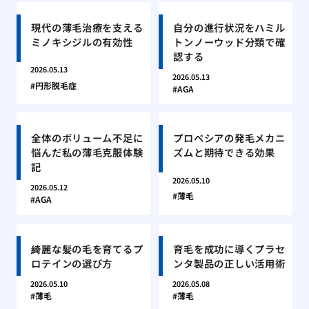
現代の薄毛治療を支える
自分の進行状況をハミル
ミノキシジルの有効性
トンノーウッド分類で確
認する
2026.05.13
2026.05.13
円形脱毛症
AGA
全体のボリューム不足に
プロペシアの発毛メカニ
悩んだ私の薄毛克服体験
ズムと期待できる効果
記
2026.05.10
2026.05.12
薄毛
AGA
綺麗な髪の毛を育てるプ
育毛を成功に導くプラセ
ロテインの選び方
ンタ製品の正しい活用術
2026.05.10
2026.05.08
薄毛
薄毛