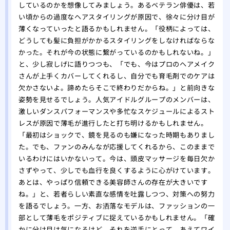
しているのかを想像してみましょう。あるベテラン俳優は、若
い頃からの過度なヘアスタイリングが原因で、徐々に分け目が
薄くなっていったと語るかもしれません。「役柄によっては、
どうしても髪に負担がかかるスタイリングをしなければならな
かった。それが今の状態に繋がっているのかもしれないね。」
と、少し寂しげに語りつつも、「でも、今はプロのヘアメイク
さんが上手くカバーしてくれるし、自分でも育毛剤でのケアは
欠かさないよ。諦めたらそこで終わりだからね。」と前向きな
姿勢を見せるでしょう。人気アイドルグループのメンバーは、
激しいダンスパフォーマンスや多忙なスケジュールによるスト
レスが原因で薄毛が進行したと打ち明けるかもしれません。
「最初はショックで、鏡を見るのも嫌になった時期もありまし
た。でも、ファンのみんなが応援してくれるから、このままで
いるわけにはいかないって。今は、頭皮マッサージを毎日欠か
さずやって、少しでも血行を良くするように心がけています。
あとは、やっぱり信頼できる美容師さんの存在が大きいです
ね。」と、若者らしい素直な感情を吐露しつつ、対策への努力
を語るでしょう。一方、お洒落なモデルは、ファッションの一
部として薄毛をポジティブに捉えているかもしれません。「確
かに分け目は気になるけど、それを逆手にとって、あえてワイ